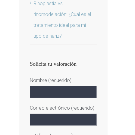
Rinoplastia vs.
rinomodelación: ¿Cuál es el
tratamiento ideal para mi
tipo de nariz?
Solicita tu valoración
Nombre (requerido)
Correo electrónico (requerido)