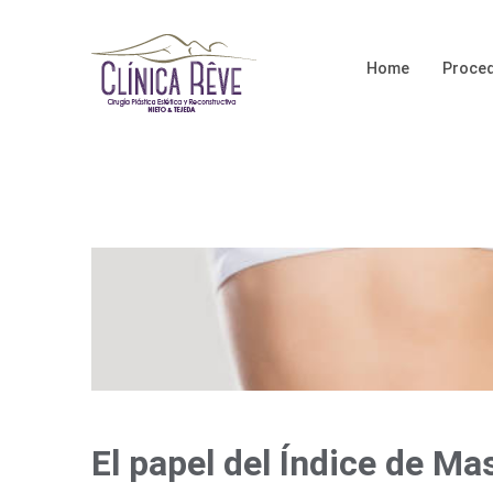
Home
Proced
View
Larger
Image
El papel del Índice de Ma