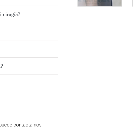
i cirugía?
n?
 puede contactarnos.