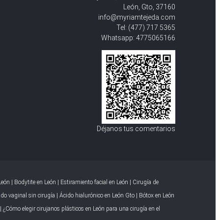
León, Gto, 37160
info@myriamtejeda.com
Tel:
(477) 717 5365
Whatsapp:
4775065166
Déjanos tus comentarios
León
|
Bodytite en León
|
Estiramiento facial en León
|
Cirugía de
do vaginal sin cirugía
|
Ácido hialurónico en León Gto
|
Bótox en León
|
¿Cómo elegir cirujanos plásticos en León para una cirugía en el