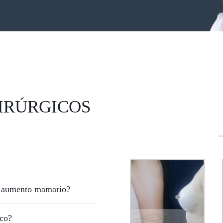
IRÚRGICOS
de aumento mamario?
ico?