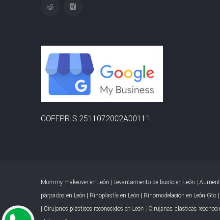
COFEPRIS 2511072002A00111
Mommy makeover en León
|
Levantamiento de busto en León
|
Aument
párpados en León
|
Rinoplastía en León
|
Rinomodelación en León Gto
|
Cirujanos plásticos reconocidos en León
|
Cirujanas plásticas reconoc