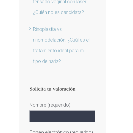
tensado vaginal con láser:
¿Quién no es candidata?
Rinoplastia vs.
rinomodelación: ¿Cuál es el
tratamiento ideal para mi
tipo de nariz?
Solicita tu valoración
Nombre (requerido)
Correo electrónico (requerido)