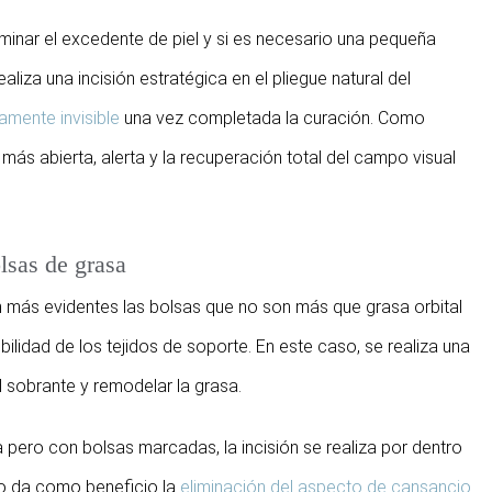
iminar el excedente de piel y si es necesario una pequeña
liza una incisión estratégica en el pliegue natural del
camente invisible
una vez completada la curación. Como
ás abierta, alerta y la recuperación total del campo visual
olsas de grasa
n más evidentes las bolsas que no son más que grasa orbital
lidad de los tejidos de soporte. En este caso, se realiza una
el sobrante y remodelar la grasa.
pero con bolsas marcadas, la incisión se realiza por dentro
sto da como beneficio la
eliminación del aspecto de cansancio