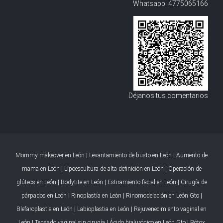
Whatsapp:
4775065166
Déjanos tus comentarios
Mommy makeover en León
|
Levantamiento de busto en León
|
Aumento de
mama en León
|
Lipoescultura de alta definición en León
|
Operación de
glúteos en León
|
Bodytite en León
|
Estiramiento facial en León
|
Cirugía de
párpados en León
|
Rinoplastía en León
|
Rinomodelación en León Gto
|
Blefaroplastia en León
|
Labioplastia en León
|
Rejuvenecimiento vaginal en
León
|
Tensado vaginal sin cirugía
|
Ácido hialurónico en León Gto
|
Bótox