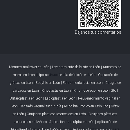
Déjanos tus comentarios
Mommy makeover en León
|
Levantamiento de busto en León
|
Aumento de
mama en León
|
Lipoescultura de alta definición en León
|
Operación de
glúteos en León
|
Bodytite en León
|
Estiramiento facial en León
|
Cirugía de
párpados en León
|
Rinoplastía en León
|
Rinomodelación en León Gto
|
Blefaroplastia en León
|
Labioplastia en León
|
Rejuvenecimiento vaginal en
León
|
Tensado vaginal sin cirugía
|
Ácido hialurónico en León Gto
|
Bótox
en León
|
Cirujanos plásticos reconocidos en León
|
Cirujanas plásticas
reconocidas en México
|
Aplicación de sculptra en León
|
Aplicación de
bioestimuladores en León
|
¿Cómo elegir cirujanos plásticos en León para