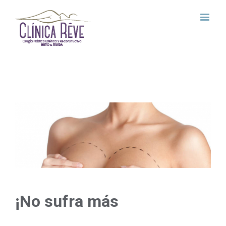
View
Larger
Image
¡No sufra más