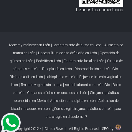
Déjanos tus comentarios
Mommy makeover en León
|
Levantamiento de busto en León
|
Aumento de
mama en León
|
Lipoescultura de alta definición en León
|
Operación de
glúteos en León
|
Bodytite en León
|
Estiramiento facial en León
|
Cirugía de
párpados en León
|
Rinoplastía en León
|
Rinomodelación en León Gto
|
Blefaroplastia en León
|
Labioplastia en León
|
Rejuvenecimiento vaginal en
León
|
Tensado vaginal sin cirugía
|
Ácido hialurónico en León Gto
|
Bótox
en León
|
Cirujanos plásticos reconocidos en León
|
Cirujanas plásticas
reconocidas en México
|
Aplicación de sculptra en León
|
Aplicación de
bioestimuladores en León
|
¿Cómo elegir cirujanos plásticos en León para
una cirugía en el abdomen?
© Copyright 2012 -
| Clinica Reve | All Rights Reserved | SEO by: