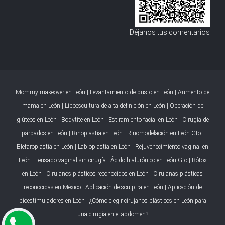
Déjanos tus comentarios
Mommy makeover en León
|
Levantamiento de busto en León
|
Aumento de
mama en León
|
Lipoescultura de alta definición en León
|
Operación de
glúteos en León
|
Bodytite en León
|
Estiramiento facial en León
|
Cirugía de
párpados en León
|
Rinoplastía en León
|
Rinomodelación en León Gto
|
Blefaroplastia en León
|
Labioplastia en León
|
Rejuvenecimiento vaginal en
León
|
Tensado vaginal sin cirugía
|
Ácido hialurónico en León Gto
|
Bótox
en León
|
Cirujanos plásticos reconocidos en León
|
Cirujanas plásticas
reconocidas en México
|
Aplicación de sculptra en León
|
Aplicación de
bioestimuladores en León
|
¿Cómo elegir cirujanos plásticos en León para
una cirugía en el abdomen?