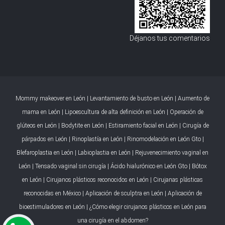
Déjanos tus comentarios
Mommy makeover en León
|
Levantamiento de busto en León
|
Aumento de
mama en León
|
Lipoescultura de alta definición en León
|
Operación de
glúteos en León
|
Bodytite en León
|
Estiramiento facial en León
|
Cirugía de
párpados en León
|
Rinoplastía en León
|
Rinomodelación en León Gto
|
Blefaroplastia en León
|
Labioplastia en León
|
Rejuvenecimiento vaginal en
León
|
Tensado vaginal sin cirugía
|
Ácido hialurónico en León Gto
|
Bótox
en León
|
Cirujanos plásticos reconocidos en León
|
Cirujanas plásticas
reconocidas en México
|
Aplicación de sculptra en León
|
Aplicación de
bioestimuladores en León
|
¿Cómo elegir cirujanos plásticos en León para
una cirugía en el abdomen?