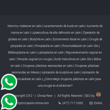
Mommy makeover en León
|
Levantamiento de busto en León
|
Aumento de
mama en León
|
Lipoescultura de alta definición en León
|
Operación de
glúteos en León
|
Bodytite en León
|
Estiramiento facial en León
|
Cirugía de
párpados en León
|
Rinoplastía en León
|
Rinomodelación en León Gto
|
Blefaroplastia en León
|
Labioplastia en León
|
Rejuvenecimiento vaginal en
León
|
Tensado vaginal sin cirugía
|
Ácido hialurónico en León Gto
|
Bótox
en León
|
Cirujanos plásticos reconocidos en León
|
Cirujanas plásticas
reconocidas en México
|
Aplicación de sculptra en León
|
Aplicación de
bioestimuladores en León
|
¿Cómo elegir cirujanos plásticos en León para
una cirugía en el abdomen?
© Copyright 2012 -
| Clinica Reve | All Rights Reserved | SEO by:
Optimizacion-online.com
(477) 717 5365
EMAIL