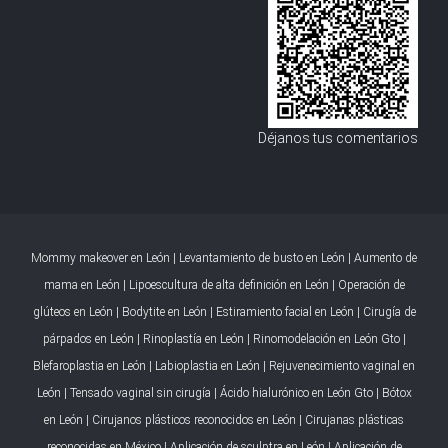
Déjanos tus comentarios
Mommy makeover en León
|
Levantamiento de busto en León
|
Aumento de
mama en León
|
Lipoescultura de alta definición en León
|
Operación de
glúteos en León
|
Bodytite en León
|
Estiramiento facial en León
|
Cirugía de
párpados en León
|
Rinoplastía en León
|
Rinomodelación en León Gto
|
Blefaroplastia en León
|
Labioplastia en León
|
Rejuvenecimiento vaginal en
León
|
Tensado vaginal sin cirugía
|
Ácido hialurónico en León Gto
|
Bótox
en León
|
Cirujanos plásticos reconocidos en León
|
Cirujanas plásticas
reconocidas en México
|
Aplicación de sculptra en León
|
Aplicación de